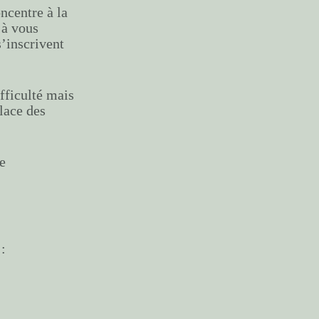
ncentre à la
 à vous
s’inscrivent
fficulté mais
lace des
e
: